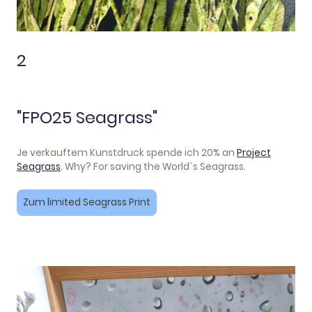
2
"FPO25 Seagrass"
Je verkauftem Kunstdruck spende ich 20% an
Project
Seagrass
. Why? For saving the World´s Seagrass.
Zum limited Seagrass Print