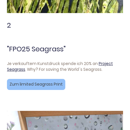
2
"FPO25 Seagrass"
Je verkauftem Kunstdruck spende ich 20% an
Project
Seagrass
. Why? For saving the World´s Seagrass.
Zum limited Seagrass Print