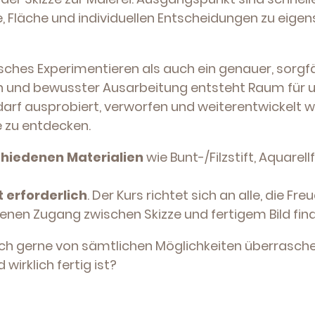
e, Fläche und individuellen Entscheidungen zu eige
sches Experimentieren als auch ein genauer, sorgfä
n und bewusster Ausarbeitung entsteht Raum für u
 darf ausprobiert, verworfen und weiterentwickel
he zu entdecken.
hiedenen Materialien
wie Bunt-/Filzstift, Aquarellf
 erforderlich
. Der Kurs richtet sich an alle, die F
genen Zugang zwischen Skizze und fertigem Bild fi
 auch gerne von sämtlichen Möglichkeiten überrasch
d wirklich fertig ist?