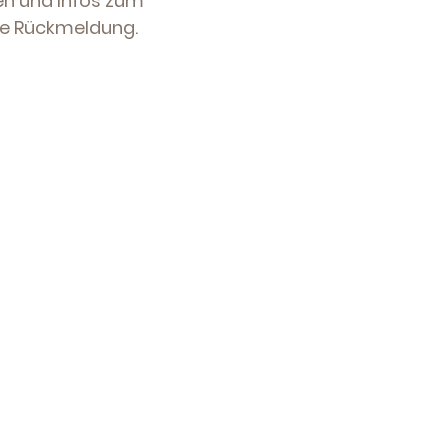
n und Infos
zum
ine Rückmeldung.