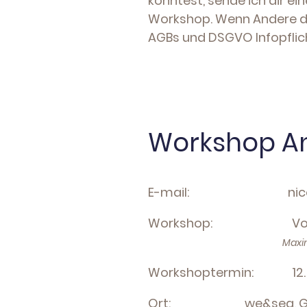
konntest, sende ich dir 
Workshop. Wenn Andere die
AGBs und DSGVO Infopflicht
Workshop An
E-mail: nicola@
Workshop: Von der S
Maxim
Workshoptermin: 12. Au
Ort: we&sea, Große 