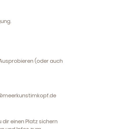
gung.
m Ausprobieren (oder auch
la@meerkunstimkopf.de
 dir einen Platz sichern