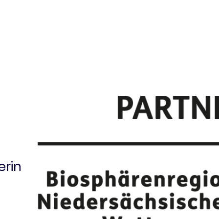
erin
s